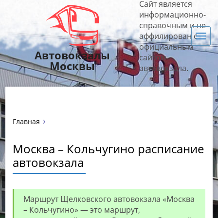
Сайт является
информационно-
справочным и не
аффилирован с
Нав
официальным
Автовокзалы
сайтом
Москвы
автовокзала.
Главная
Москва – Кольчугино расписание
автовокзала
Маршрут Щелковского автовокзала «Москва
– Кольчугино» — это маршрут,